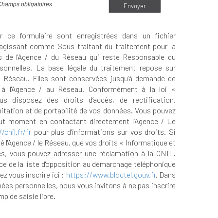
Champs obligatoires
Envoyer
ur ce formulaire sont enregistrées dans un fichier
agissant comme Sous-traitant du traitement pour la
ts de l'Agence / du Réseau qui reste Responsable du
onnelles. La base légale du traitement repose sur
 du Réseau. Elles sont conservées jusqu'à demande de
 à l'Agence / au Réseau. Conformément à la loi «
us disposez des droits d’accès, de rectification,
mitation et de portabilité de vos données. Vous pouvez
out moment en contactant directement l’Agence / Le
/cnil.fr/fr
pour plus d’informations sur vos droits. Si
 l'Agence / le Réseau, que vos droits « Informatique et
s, vous pouvez adresser une réclamation à la CNIL.
ce de la liste d'opposition au démarchage téléphonique
ez vous inscrire ici :
https://www.bloctel.gouv.fr
. Dans
nées personnelles, nous vous invitons à ne pas inscrire
p de saisie libre.