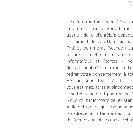
* 
* :
Les informations recueillies s
informatisé par La Boite Immo 
gestion de la clientèle/prospec
Traitement de vos Données pers
l'intérêt légitime de l'Agence /
suppression et sont destinées
informatique et libertés », vo
d’effacement, d’opposition, de li
retirer votre consentement à t
Réseau. Consultez le site
https:/
vous estimez, après avoir contacté
Libertés » ne sont pas respecté
Nous vous informons de l’existen
« Bloctel », sur laquelle vous pouv
le cadre de la protection des Don
de Données sensibles dans le cham