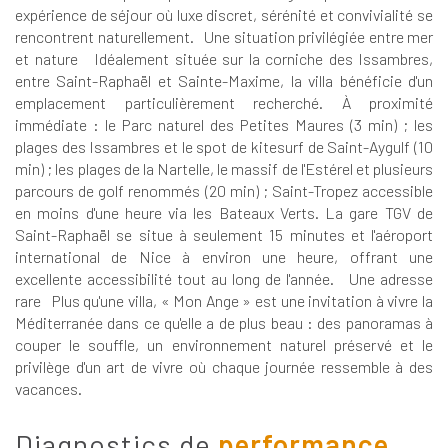
expérience de séjour où luxe discret, sérénité et convivialité se
rencontrent naturellement. Une situation privilégiée entre mer
et nature Idéalement située sur la corniche des Issambres,
entre Saint-Raphaël et Sainte-Maxime, la villa bénéficie d'un
emplacement particulièrement recherché. À proximité
immédiate : le Parc naturel des Petites Maures (3 min) ; les
plages des Issambres et le spot de kitesurf de Saint-Aygulf (10
min) ; les plages de la Nartelle, le massif de l'Estérel et plusieurs
parcours de golf renommés (20 min) ; Saint-Tropez accessible
en moins d'une heure via les Bateaux Verts. La gare TGV de
Saint-Raphaël se situe à seulement 15 minutes et l'aéroport
international de Nice à environ une heure, offrant une
excellente accessibilité tout au long de l'année. Une adresse
rare Plus qu'une villa, « Mon Ange » est une invitation à vivre la
Méditerranée dans ce qu'elle a de plus beau : des panoramas à
couper le souffle, un environnement naturel préservé et le
privilège d'un art de vivre où chaque journée ressemble à des
vacances.
diagnostics de
performance