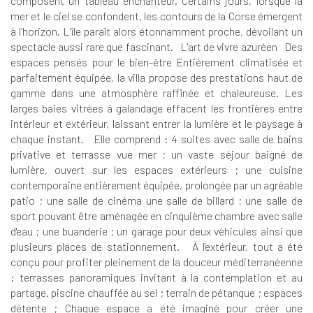
composent un tableau enchanteur. Certains jours, lorsque la
mer et le ciel se confondent, les contours de la Corse émergent
à l’horizon. L’île paraît alors étonnamment proche, dévoilant un
spectacle aussi rare que fascinant. L'art de vivre azuréen Des
espaces pensés pour le bien-être Entièrement climatisée et
parfaitement équipée, la villa propose des prestations haut de
gamme dans une atmosphère raffinée et chaleureuse. Les
larges baies vitrées à galandage effacent les frontières entre
intérieur et extérieur, laissant entrer la lumière et le paysage à
chaque instant. Elle comprend : 4 suites avec salle de bains
privative et terrasse vue mer ; un vaste séjour baigné de
lumière, ouvert sur les espaces extérieurs ; une cuisine
contemporaine entièrement équipée, prolongée par un agréable
patio ; une salle de cinéma une salle de billard ; une salle de
sport pouvant être aménagée en cinquième chambre avec salle
d'eau ; une buanderie ; un garage pour deux véhicules ainsi que
plusieurs places de stationnement. À l'extérieur, tout a été
conçu pour profiter pleinement de la douceur méditerranéenne
: terrasses panoramiques invitant à la contemplation et au
partage. piscine chauffée au sel ; terrain de pétanque ; espaces
détente ; Chaque espace a été imaginé pour créer une