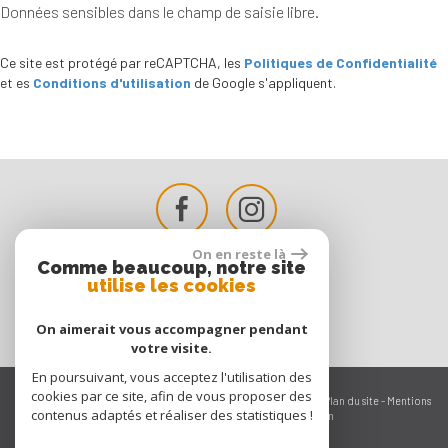
Données sensibles dans le champ de saisie libre.
Ce site est protégé par reCAPTCHA, les
Politiques de Confidentialité
et es
Conditions d'utilisation
de Google s'appliquent.
On en reste là
Comme beaucoup, notre site
utilise les cookies
On aimerait vous accompagner pendant
votre visite.
En poursuivant, vous acceptez l'utilisation des
cookies par ce site, afin de vous proposer des
© 2026 | Tous droits réservés | Traduction powered by Google -
Plan du site
-
Mentions
contenus adaptés et réaliser des statistiques !
légales
-
Nos honoraires
-
Partenaires
-
Admin